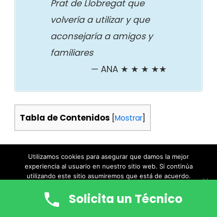
Prat de Llobregat que
volvería a utilizar y que
aconsejaría a amigos y
familiares
ANA ★ ★ ★ ★★
Tabla de Contenidos
[
Mostrar
]
Utilizamos cookies para asegurar que damos la mejor
experiencia al usuario en nuestro sitio web. Si continúa
utilizando este sitio asumiremos que está de acuerdo.
Ok
Leer Más
Solicita un Técnico