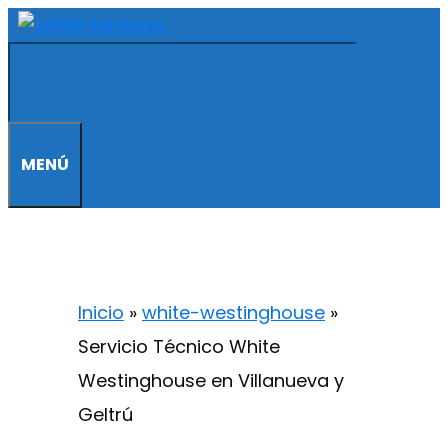
Saltar
al
contenido
MENÚ
Inicio
»
white-westinghouse
»
Servicio Técnico White
Westinghouse en Villanueva y
Geltrú